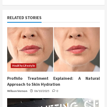
g
a
RELATED STORIES
t
i
o
n
Healthy Lifestyle
Profhilo Treatment Explained: A Natural
Approach to Skin Hydration
Wilson Vernon
06/10/2025
0