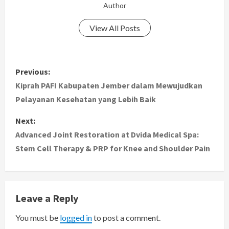
Author
View All Posts
P
Previous:
o
Kiprah PAFI Kabupaten Jember dalam Mewujudkan
Pelayanan Kesehatan yang Lebih Baik
s
Next:
t
Advanced Joint Restoration at Dvida Medical Spa:
Stem Cell Therapy & PRP for Knee and Shoulder Pain
n
a
v
Leave a Reply
i
You must be
logged in
to post a comment.