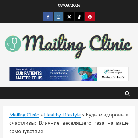
Skip
08/08/2026
to
Facebook
Instagram
Twitter
Tiktok
Pinterest
content
Mailing Clinic
»
Healthy Lifestyle
»
Будьте здоровы и
счастливы: Влияние веселящего газа на ваше
самочувствие