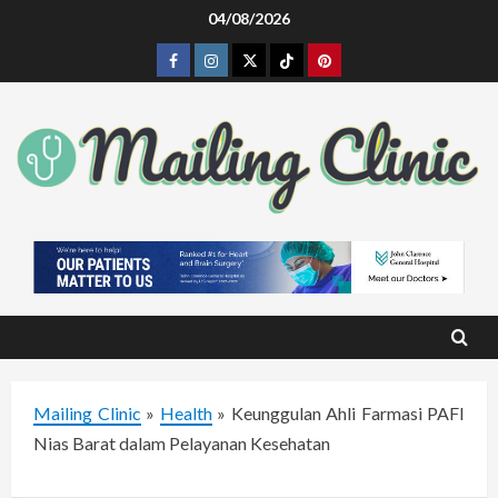
Skip
04/08/2026
to
Facebook
Instagram
Twitter
Tiktok
Pinterest
content
Mailing Clinic
»
Health
»
Keunggulan Ahli Farmasi PAFI
Nias Barat dalam Pelayanan Kesehatan