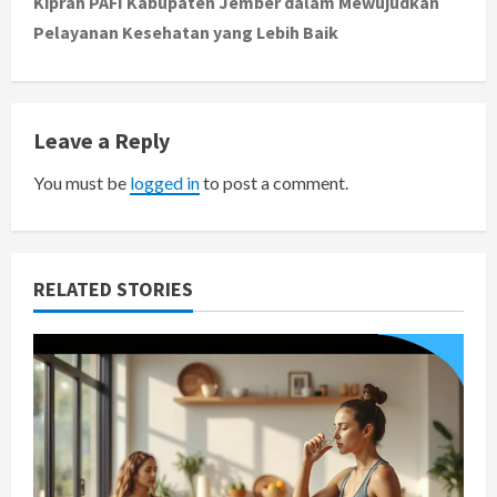
Kiprah PAFI Kabupaten Jember dalam Mewujudkan
t
Pelayanan Kesehatan yang Lebih Baik
n
a
Leave a Reply
v
You must be
logged in
to post a comment.
i
g
RELATED STORIES
a
t
i
o
n